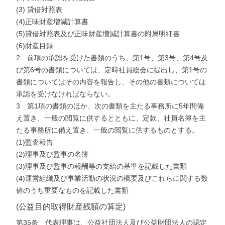
(3) 貸借対照表
(4)正味財産増減計算書
(5)貸借対照表及び正味財産増減計算書の附属明細書
(6)財産目録
2 前項の承認を受けた書類のうち、第1号、第3号、第4号及
び第6号の書類については、定時社員総会に提出し、第1号の
書類についてはその内容を報告し、その他の書類については
承認を受けなければならない。
3 第1項の書類のほか、次の書類を主たる事務所に5年間備
え置き、一般の閲覧に供するとともに、定款、社員名簿を主
たる事務所に備え置き、一般の閲覧に供するものとする。
(1)監査報告
(2)理事及び監事の名簿
(3)理事及び監事の報酬等の支給の基準を記載した書類
(4)運営組織及び事業活動の状況の概要及びこれらに関する数
値のうち重要なものを記載した書類
(公益目的取得財産残額の算定)
第35条 代表理事は、公益社団法人及び公益財団法人の認定