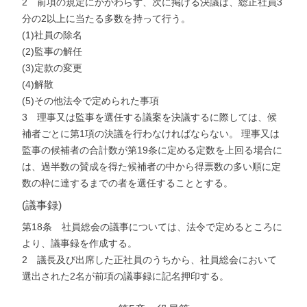
2 前項の規定にかかわらず、次に掲げる決議は、総正社員3
分の2以上に当たる多数を持って行う。
(1)社員の除名
(2)監事の解任
(3)定款の変更
(4)解散
(5)その他法令で定められた事項
3 理事又は監事を選任する議案を決議するに際しては、候
補者ごとに第1項の決議を行わなければならない。 理事又は
監事の候補者の合計数が第19条に定める定数を上回る場合に
は、過半数の賛成を得た候補者の中から得票数の多い順に定
数の枠に達するまでの者を選任することとする。
(議事録)
第18条 社員総会の議事については、法令で定めるところに
より、議事録を作成する。
2 議長及び出席した正社員のうちから、社員総会において
選出された2名が前項の議事録に記名押印する。