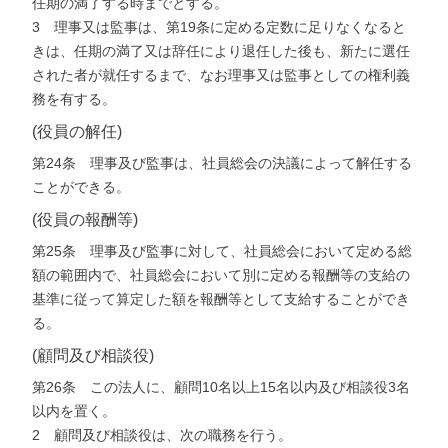
任期の満了する時までとする。
3 理事又は監事は、第19条に定める定数に足りなくなると
きは、任期の満了又は辞任により退任した後も、新たに選任
された者が就任するまで、なお理事又は監事としての権利義
務を有する。
(役員の解任)
第24条 理事及び監事は、社員総会の決議によって解任する
ことができる。
(役員の報酬等)
第25条 理事及び監事に対して、社員総会において定める総
額の範囲内で、社員総会において別に定める報酬等の支給の
基準に従って算定した額を報酬等として支給することができ
る。
(顧問及び相談役)
第26条 この法人に、顧問10名以上15名以内及び相談役3名
以内を置く。
2 顧問及び相談役は、次の職務を行う。