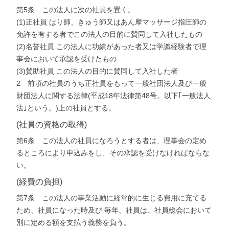
第5条 この法人に次の社員を置く。
(1)正社員 はり師、きゅう師又はあん摩マッサージ指圧師の
免許を有する者でこの法人の目的に賛同して入社したもの
(2)名誉社員 この法人に功績があった者又は学識経験者で理
事会において承認を受けたもの
(3)賛助社員 この法人の目的に賛同して入社した者
2 前項の社員のうち正社員をもって一般社団法人及び一般
財団法人に関する法律(平成18年法律第48号。以下｢一般法人
法｣という。)上の社員とする。
(社員の資格の取得)
第6条 この法人の社員になろうとする者は、理事会の定め
るところにより申込みをし、その承認を受けなければならな
い。
(経費の負担)
第7条 この法人の事業活動に経常的に生じる費用に充てる
ため、社員になった時及び 毎年、社員は、社員総会において
別に定める額を支払う義務を負う。