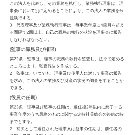
この法人を代表し、その業務を執行し、業務執行理事は、理
事会において別に定めるところにより、この法人の業務を分
担執行する。
3 代表理事及び業務執行理事は、毎事業年度に4箇月を超え
る間隔で2回以上、自己の職務の執行の状況を理事会に報告
しなければならない。
(監事の職務及び権限)
第22条 監事は、理事の職務の執行を監査し、法令で定める
ところにより、監査報告を作成する。
2 監事は、いつでも、理事及び使用人に対して事業の報告
を求め、この法人の業務及び財産の状況の調査をすることが
できる。
(役員の任期)
第23条 理事及び監事の任期は、選任後2年以内に終了する
事業年度のうち最終のものに関する定時社員総会の終結の時
までとする。
2 補欠として選任された理事又は監事の任期は、前任者の