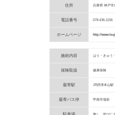
住所
兵庫県 神戸市東灘
電話番号
078-436-1156
ホームページ
http://www.tsuj
施術内容
はり・きゅう
保険取扱
健康保険
最寄駅
JR摂津本山駅
最寄バス停
甲南市場前
駐車場
無し 並びに