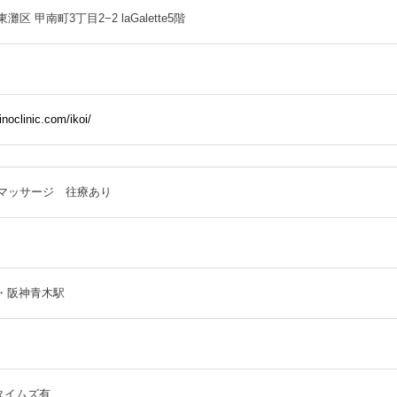
区 甲南町3丁目2−2 laGalette5階
inoclinic.com/ikoi/
 マッサージ 往療あり
・阪神青木駅
タイムズ有