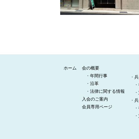
ホーム
会の概要
・
年間行事
・
兵
・
沿革
・
・
法律に関する情報
・
入会のご案内
・
兵
会員専用ページ
・
・