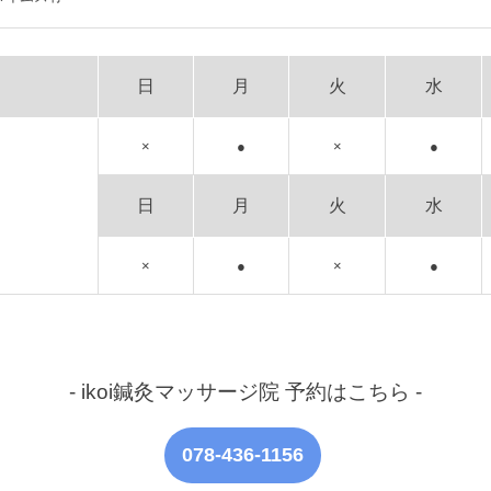
日
月
火
水
×
●
×
●
日
月
火
水
×
●
×
●
- ikoi鍼灸マッサージ院 予約はこちら -
078-436-1156