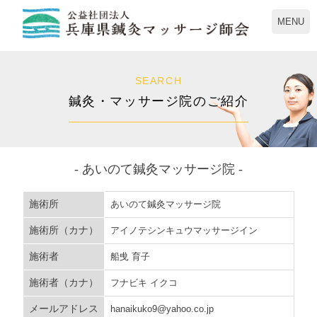
MENU
SEARCH
鍼灸・マッサージ院のご紹介
- あいのて鍼灸マッサージ院 -
施術所
あいのて鍼灸マッサージ院
施術所（カナ）
アイノテシンキュウマッサージイン
施術者
船曵 育子
施術者（カナ）
フナビキ イクコ
メールアドレス
hanaikuko9@yahoo.co.jp