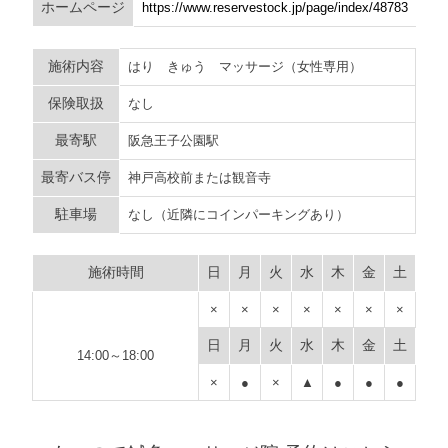
ホームページ
https://www.reservestock.jp/page/index/48783
施術内容
はり きゅう マッサージ（女性専用）
保険取扱
なし
最寄駅
阪急王子公園駅
最寄バス停
神戸高校前または観音寺
駐車場
なし（近隣にコインパーキングあり）
施術時間
日
月
火
水
木
金
土
×
×
×
×
×
×
×
日
月
火
水
木
金
土
14:00～18:00
×
●
×
▲
●
●
●