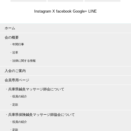
Instagram
X
facebook
Google+
LINE
ホーム
会の概要
・
年間行事
・
沿革
・
法律に関する情報
入会のご案内
会員専用ページ
・
兵庫県鍼灸マッサージ師会について
・
役員の紹介
・
定款
・
兵庫県保険鍼灸マッサージ師協会について
・
役員の紹介
・
定款