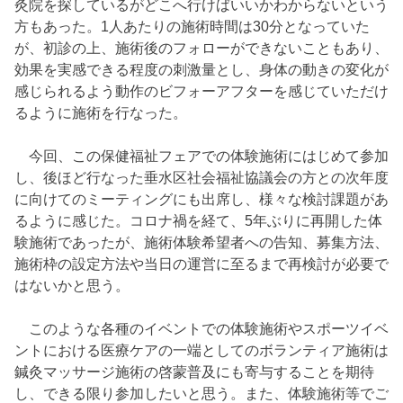
灸院を探しているがどこへ行けばいいかわからないという
方もあった。1人あたりの施術時間は30分となっていた
が、初診の上、施術後のフォローができないこともあり、
効果を実感できる程度の刺激量とし、身体の動きの変化が
感じられるよう動作のビフォーアフターを感じていただけ
るように施術を行なった。
今回、この保健福祉フェアでの体験施術にはじめて参加
し、後ほど行なった垂水区社会福祉協議会の方との次年度
に向けてのミーティングにも出席し、様々な検討課題があ
るように感じた。コロナ禍を経て、5年ぶりに再開した体
験施術であったが、施術体験希望者への告知、募集方法、
施術枠の設定方法や当日の運営に至るまで再検討が必要で
はないかと思う。
このような各種のイベントでの体験施術やスポーツイベ
ントにおける医療ケアの一端としてのボランティア施術は
鍼灸マッサージ施術の啓蒙普及にも寄与することを期待
し、できる限り参加したいと思う。また、体験施術等でご