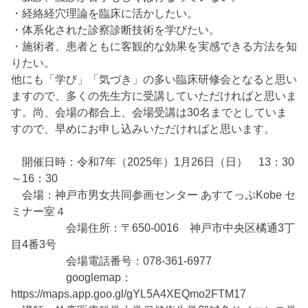
・経絡経穴理論を臨床に活かしたい。
・体系化された診察診断技術を学びたい。
・施術者、患者ともに客観的な効果を実感できる方法を知
りたい。
他にも「学び」「気づき」の多い臨床研修会となると思い
ますので、多くの先生方に受講していただければと思いま
す。尚、会場の都合上、会場受講は30名までとしていま
すので、早めにお申し込みいただければと思います。
開催日時：令和7年（2025年）1月26日（日） 13：30
～16：30
会場：神戸市男女共同参画センター あすてっぷKobe セ
ミナー室４
会場住所：〒650-0016 神戸市中央区橘通3丁
目4番3号
会場電話番号：078-361-6977
googlemap：
https://maps.app.goo.gl/gYL5A4XEQmo2FTM17