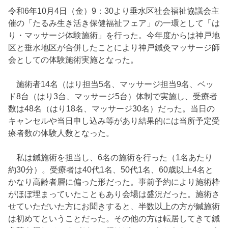
令和6年10月4日（金）9：30より垂水区社会福祉協議会主
催の「たるみ生き活き保健福祉フェア」の一環として「は
り・マッサージ体験施術」を行った。今年度からは神戸地
区と垂水地区が合併したことにより神戸鍼灸マッサージ師
会としての体験施術実施となった。
施術者14名（はり担当5名、マッサージ担当9名、ベッ
ド8台（はり3台、マッサージ5台）体制で実施し、受療者
数は48名（はり18名、マッサージ30名）だった。当日の
キャンセルや当日申し込み等があり結果的には当所予定受
療者数の体験人数となった。
私は鍼施術を担当し、6名の施術を行った（1名あたり
約30分）。受療者は40代1名、50代1名、60歳以上4名と
かなり高齢者層に偏った形だった。事前予約により施術枠
がほぼ埋まっていたこともあり会場は盛況だった。施術さ
せていただいた方にお聞きすると、半数以上の方が鍼施術
は初めてということだった。その他の方は転居してきて鍼