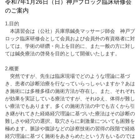
令和7年1月26日（日）神戸ブロック臨床研修会
のご案内
1.目的
本講習会は（公社）兵庫県鍼灸マッサージ師会 神戸ブ
ロック臨床研修会として会員および会員外の有資格者に対
しては、学術の研鑽・向上を目的に、また一般の方に対し
ては鍼灸療法の啓発を目的として開催いたします。
2.概要
突然ですが、先生は臨床現場でどのような理論に基づ
き、患者の診断治療を行なっていらっしゃいますか？あは
き施術には多種多様の施術方法が存在し、また、それぞれ
が効果を実証している療法ですが、それゆえ、体得が難し
い療法でもあります。多くの施術方法の中でも古くから引
き継がれてきた経絡経穴理論に基づいた療法はその診断の
難しさや経穴の選択、取穴さらに刺激量についても困難を
極めます。脈診や腹診などの診察技術の習得の段階で経絡
経穴理論に基づく施術をあきらめたという方もいるのでは