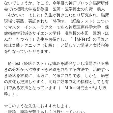
ないでしょうか。そこで、今年度の神戸ブロック臨床研修
会では福岡大学名誉教授 医師・医学博士の向野 義人
（むかいの よしと）先生が長きにわたり研究され、臨床
現場で実践、実証された「M-Test」（経絡テスト）につい
てマスターインストラクターである鈴鹿医療科学大学 保
健衛生学部鍼灸サイエンス学科 准教授の本田 達朗（ほ
んだ たつろう）先生をお招きし、「【M-Test】の理論と
臨床実践テクニック（初級）」と題してご講演と実技指導
を行なっていただきます。
M-Test（経絡テスト）は痛みを誘発ないし増悪させる動
きの分析から治療すべき経絡を判断する方法で、治療すべ
き経絡を容易に、迅速に、的確に判断でき、しかも、病態
の変化も把握しやすく、同時に効果判定の指標としても有
用である方法となっています（「M-Test研究会HPより抜
粋」）。
☆このような先生におすすめします。
・脈診、腹診が苦手もしくは行なっていない。