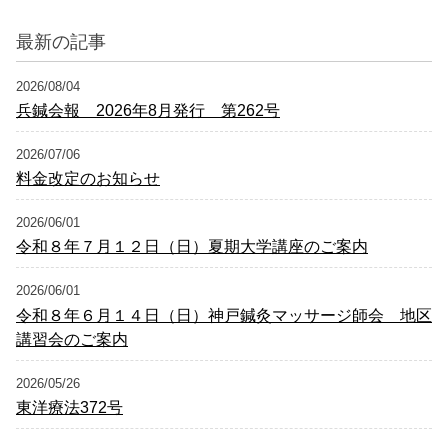
ナ
最新の記事
ビ
2026/08/04
ゲ
兵鍼会報 2026年8月発行 第262号
ー
2026/07/06
シ
料金改定のお知らせ
ョ
2026/06/01
ン
令和８年７月１２日（日）夏期大学講座のご案内
2026/06/01
令和８年６月１４日（日）神戸鍼灸マッサージ師会 地区
講習会のご案内
2026/05/26
東洋療法372号