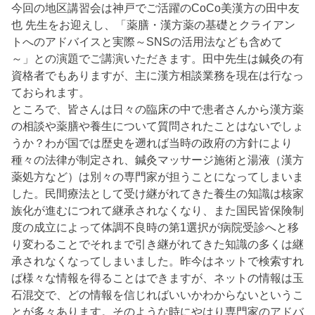
今回の地区講習会は神戸でご活躍のCoCo美漢方の田中友
也 先生をお迎えし、「薬膳・漢方薬の基礎とクライアン
トへのアドバイスと実際～SNSの活用法なども含めて
～」との演題でご講演いただきます。田中先生は鍼灸の有
資格者でもありますが、主に漢方相談業務を現在は行なっ
ておられます。
ところで、皆さんは日々の臨床の中で患者さんから漢方薬
の相談や薬膳や養生について質問されたことはないでしょ
うか？わが国では歴史を遡れば当時の政府の方針により
種々の法律が制定され、鍼灸マッサージ施術と湯液（漢方
薬処方など）は別々の専門家が担うことになってしまいま
した。民間療法として受け継がれてきた養生の知識は核家
族化が進むにつれて継承されなくなり、また国民皆保険制
度の成立によって体調不良時の第1選択が病院受診へと移
り変わることでそれまで引き継がれてきた知識の多くは継
承されなくなってしまいました。昨今はネットで検索すれ
ば様々な情報を得ることはできますが、ネットの情報は玉
石混交で、どの情報を信じればいいかわからないというこ
とが多々あります。そのような時にやはり専門家のアドバ