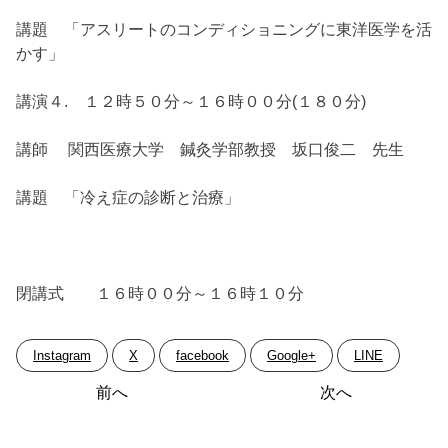
講題 「アスリートのコンディショニングに東洋医学を活
かす」
講演４. １２時５０分～１６時００分(１８０分)
講師 関西医療大学 鍼灸学部教授 坂口俊二 先生
講題 「冷え症の診断と治療」
閉講式 １６時００分～１６時１０分
Instagram
X
facebook
Google+
LINE
投
前へ
次へ
稿