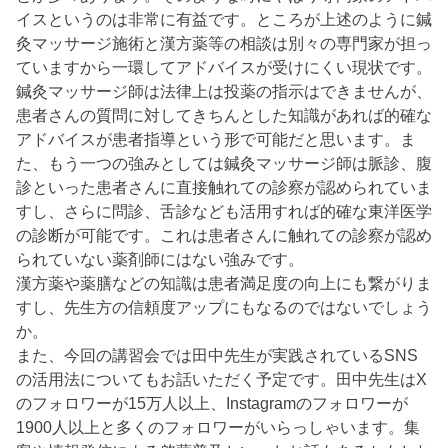
イスというのは非常に有益です。ところが上述のように鍼
灸マッサージ施術と漢方薬等の相談は別々の専門家が担っ
ていますから一環してアドバイスが受けにくい現状です。
鍼灸マッサージ師は法律上は投薬の指示はできませんが、
患者さんの質問に対してきちんとした知識があれば的確な
アドバイスが患者指導という形で可能だと思います。ま
た、もう一つの強みとしては鍼灸マッサージ師は脈診、腹
診といった患者さんに直接触れての診察が認められていま
すし、さらに問診、舌診なども活用すれば的確な東洋医学
の診断が可能です。これは患者さんに触れての診察が認め
られていない薬剤師にはない強みです。
漢方薬や薬膳などの知識は患者満足度の向上にも繋がりま
すし、先生方の信頼度アップにもなるのではないでしょう
か。
また、今回の講習会では田中先生が実践されているSNS
の活用法についてもお話いただく予定です。田中先生はX
のフォロワーが15万人以上、Instagramのフォロワーが
1900人以上と多くのフォロワーがいらっしゃいます。集